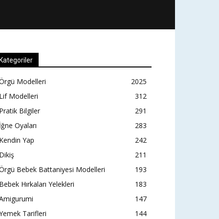
Kategoriler
Örgü Modelleri
2025
Lif Modelleri
312
Pratik Bilgiler
291
İğne Oyaları
283
Kendin Yap
242
Dikiş
211
Örgü Bebek Battaniyesi Modelleri
193
Bebek Hırkaları Yelekleri
183
Amigurumi
147
Yemek Tarifleri
144