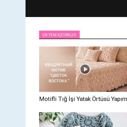
EN YENİ İÇERİKLER
Motifli Tığ İşi Yatak Örtüsü Yapım