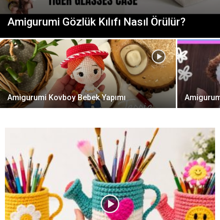
Amigurumi Gözlük Kılıfı Nasıl Örülür?
Amigurumi Kovboy Bebek Yapımı
Amigurum