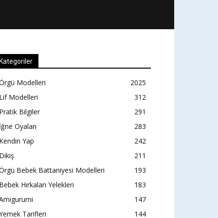
Kategoriler
Örgü Modelleri
2025
Lif Modelleri
312
Pratik Bilgiler
291
İğne Oyaları
283
Kendin Yap
242
Dikiş
211
Örgü Bebek Battaniyesi Modelleri
193
Bebek Hırkaları Yelekleri
183
Amigurumi
147
Yemek Tarifleri
144