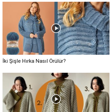
İki Şişle Hırka Nasıl Örülür?