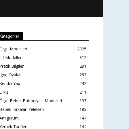
Kategoriler
Örgü Modelleri
2025
Lif Modelleri
312
Pratik Bilgiler
291
İğne Oyaları
283
Kendin Yap
242
Dikiş
211
Örgü Bebek Battaniyesi Modelleri
193
Bebek Hırkaları Yelekleri
183
Amigurumi
147
Yemek Tarifleri
144