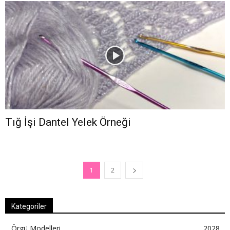
Tığ İşi Dantel Yelek Örneği
1
2
Kategoriler
Örgü Modelleri
2028