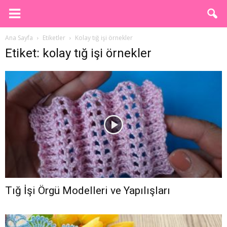
Ana Sayfa
Etiketler
Kolay tığ işi örnekler
Etiket: kolay tığ işi örnekler
Tığ İşi Örgü Modelleri ve Yapılışları