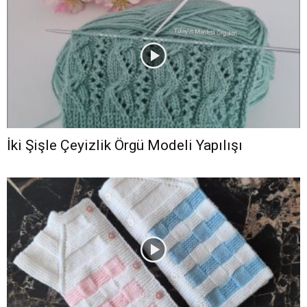
İki Şişle Çeyizlik Örgü Modeli Yapılışı