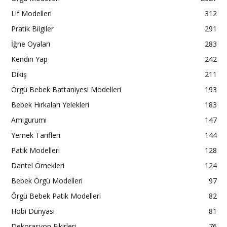
Lif Modelleri
312
Pratik Bilgiler
291
İğne Oyaları
283
Kendin Yap
242
Dikiş
211
Örgü Bebek Battaniyesi Modelleri
193
Bebek Hırkaları Yelekleri
183
Amigurumi
147
Yemek Tarifleri
144
Patik Modelleri
128
Dantel Örnekleri
124
Bebek Örgü Modelleri
97
Örgü Bebek Patik Modelleri
82
Hobi Dünyası
81
Dekorasyon Fikirleri
76