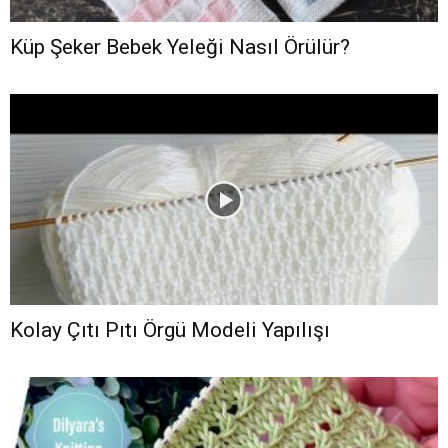
Küp Şeker Bebek Yeleği Nasıl Örülür?
Kolay Çıtı Pıtı Örgü Modeli Yapılışı