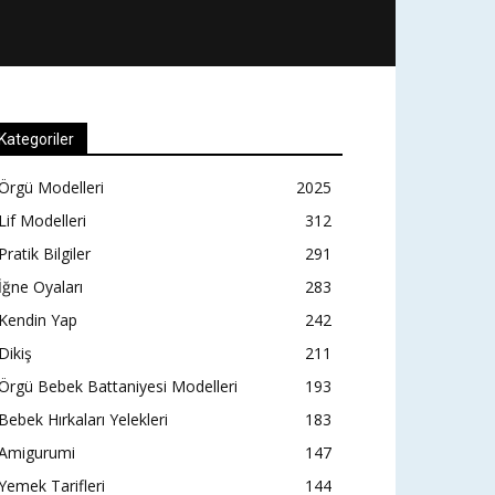
Kategoriler
Örgü Modelleri
2025
Lif Modelleri
312
Pratik Bilgiler
291
İğne Oyaları
283
Kendin Yap
242
Dikiş
211
Örgü Bebek Battaniyesi Modelleri
193
Bebek Hırkaları Yelekleri
183
Amigurumi
147
Yemek Tarifleri
144