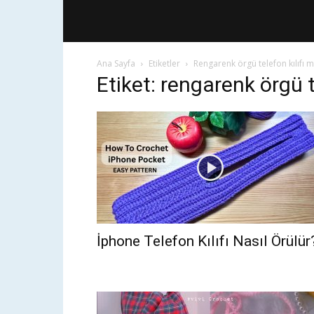
Ana Sayfa
Etiketler
Rengarenk örgü telefon kılıfı m
Etiket: rengarenk örgü t
İphone Telefon Kılıfı Nasıl Örülür