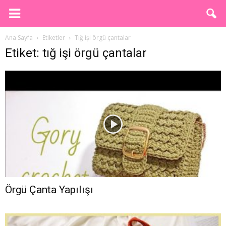
Ana Sayfa
Etiketler
Tığ işi örgü çantalar
Etiket: tığ işi örgü çantalar
Örgü Çanta Yapılışı