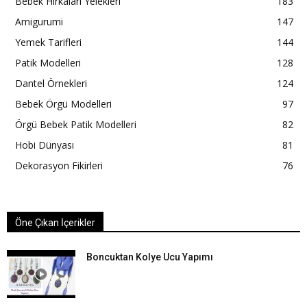
Bebek Hırkaları Yelekleri
183
Amigurumi
147
Yemek Tarifleri
144
Patik Modelleri
128
Dantel Örnekleri
124
Bebek Örgü Modelleri
97
Örgü Bebek Patik Modelleri
82
Hobi Dünyası
81
Dekorasyon Fikirleri
76
Öne Çıkan İçerikler
Boncuktan Kolye Ucu Yapımı