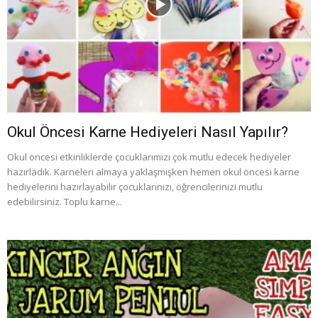
Okul Öncesi Karne Hediyeleri Nasıl Yapılır?
Okul öncesi etkinliklerde çocuklarımızı çok mutlu edecek hediyeler
hazırladık. Karneleri almaya yaklaşmışken hemen okul öncesi karne
hediyelerini hazırlayabilir çocuklarınızı, öğrencilerinizi mutlu
edebilirsiniz. Toplu karne...