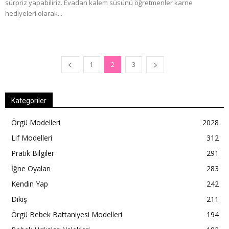
sürpriz yapabiliriz. Evadan kalem süsünü öğretmenler karne
hediyeleri olarak...
1
2
3
Kategoriler
Örgü Modelleri
2028
Lif Modelleri
312
Pratik Bilgiler
291
İğne Oyaları
283
Kendin Yap
242
Dikiş
211
Örgü Bebek Battaniyesi Modelleri
194