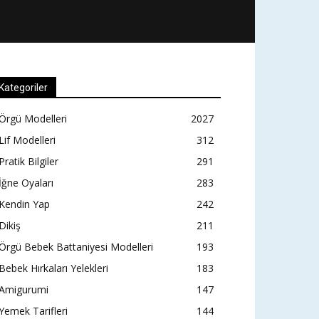
Kategoriler
Örgü Modelleri
2027
Lif Modelleri
312
Pratik Bilgiler
291
İğne Oyaları
283
Kendin Yap
242
Dikiş
211
Örgü Bebek Battaniyesi Modelleri
193
Bebek Hırkaları Yelekleri
183
Amigurumi
147
Yemek Tarifleri
144