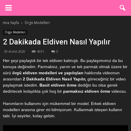
Ana Sayfa
Örgü Modelleri
Örgü Modelleri
2 Dakikada Eldiven Nasıl Yapılır
30 Aralık 2020
4031
0
Her şeyi paylaştık bir tek eldiven kalmıştı. Bu paylaşımımız da bu
konuya değinelim. Parmaksız, yarım ve tek parmak olmak üzere bir
sürü
örgü eldiven modelleri ve yapılışları
hakkında videonun
arasından
2 Dakikada Eldiven Nasıl Yapılır,
göreceğiniz bir video
paylaşmak istedim.
Basit eldiven örme
dediğin bu olsa gerek
dedirtecek kolaylıkta çok hoş bir
parmaksız eldiven örme
videosu.
Hanımların kullanımı için mükemmel bir model. Erkek eldiven
modelleri arasına girer mi bilmiyorum. Kullanmak isteyen kullanır
tabi. İyi seyirler, kolay gelsin.