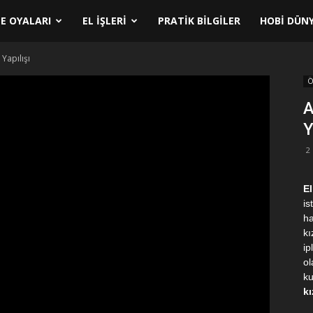
E OYALARI
EL İŞLERI
PRATIK BILGILER
HOBI DÜNY
Yapılışı
Ö
A
Y
2
El
is
ha
kı
ip
ol
ku
kı