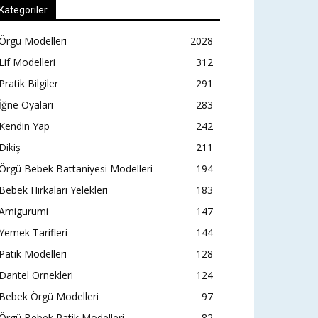
Kategoriler
Örgü Modelleri
2028
Lif Modelleri
312
Pratik Bilgiler
291
İğne Oyaları
283
Kendin Yap
242
Dikiş
211
Örgü Bebek Battaniyesi Modelleri
194
Bebek Hırkaları Yelekleri
183
Amigurumi
147
Yemek Tarifleri
144
Patik Modelleri
128
Dantel Örnekleri
124
Bebek Örgü Modelleri
97
Örgü Bebek Patik Modelleri
82