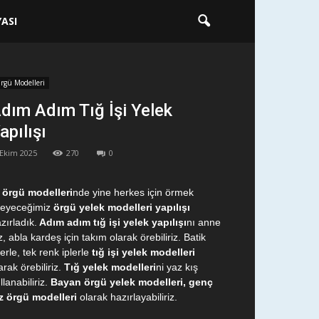
ASI
rgü Modelleri
dım Adım Tığ İşi Yelek
apılışı
 Ekim 2025
270
0
 örgü modelleri
nde yine herkes için örmek
teyeceğimiz
örgü yelek modelleri yapılışı
zırladık.
Adım adım tığ işi yelek yapılışı
nı anne
z, abla kardeş için takım olarak örebiliriz. Batik
lerle, tek renk iplerle
tığ işi yelek modelleri
arak örebiliriz.
Tığ yelek modelleri
ni yaz kış
llanabiliriz.
Bayan örgü yelek modelleri, genç
z örgü modelleri
olarak hazırlayabiliriz.