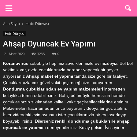
Ana Sayfa
Hobi Dünyası
Hobi Dünyası
Ahşap Oyuncak Ev Yapımı
21 Mart 2020
3285
0
Koranavirüs
sebebiyle hepimiz sevdiklerimizle evimizdeyiz. Bol bol
vaktimiz var, evde çocuklarınızla beraber yapacak bir şeyler
arıyorsanız
Ahşap maket el yapımı
tamda size göre bir faaliyet.
Çocuklarınızla çok güzel vakit geçireceğinize inanıyorum.
Dondurma çubuklarından ev yapımı malzemeleri
internetten
kolaylıkla temin edebilirsiniz. Bol iş bölümüyle hem sizin hemde
çocuklarınızın sıkılmadan kaliteli vakit geçirebileceklerine eminim.
Malzemeleri hazırlamadan önce buyurun videoya bir göz atalım.
İster videodaki evin aynısını ister çocuklarınızla bir ev tasarlayıp
boyayabilirsiniz. Dilerseniz
renkli dondurma çubukları
ile
ahşap
oyuncak ev yapımı
nı deneyebilirsiniz. Kolay gelsin. İyi seyirler.