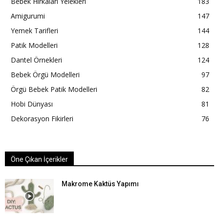
Bebek Hırkaları Yelekleri
183
Amigurumi
147
Yemek Tarifleri
144
Patik Modelleri
128
Dantel Örnekleri
124
Bebek Örgü Modelleri
97
Örgü Bebek Patik Modelleri
82
Hobi Dünyası
81
Dekorasyon Fikirleri
76
Öne Çıkan İçerikler
Makrome Kaktüs Yapımı