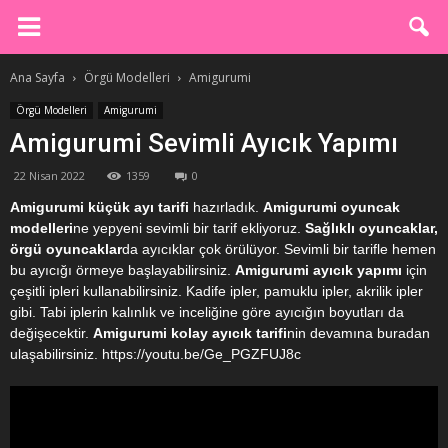
Ana Sayfa
Örgü Modelleri
Amigurumi
Örgü Modelleri
Amigurumi
Amigurumi Sevimli Ayıcık Yapımı
22 Nisan 2022
1359
0
Amigurumi küçük ayı tarifi
hazırladık.
Amigurumi oyuncak
modelleri
ne yepyeni sevimli bir tarif ekliyoruz.
Sağlıklı oyuncaklar,
örgü oyuncaklar
da ayıcıklar çok örülüyor. Sevimli bir tarifle hemen
bu ayıcığı örmeye başlayabilirsiniz.
Amigurumi ayıcık yapımı
için
çeşitli ipleri kullanabilirsiniz. Kadife ipler, pamuklu ipler, akrilik ipler
gibi. Tabi iplerin kalınlık ve inceliğine göre ayıcığın boyutları da
değişecektir.
Amigurumi kolay ayıcık tarifi
nin devamına buradan
ulaşabilirsiniz. https://youtu.be/Ge_PGZFUJ8c