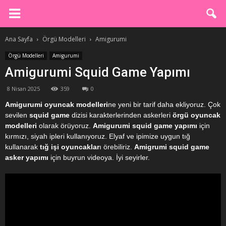
Ana Sayfa
Örgü Modelleri
Amigurumi
Örgü Modelleri
Amigurumi
Amigurumi Squid Game Yapımı
8 Nisan 2025
359
0
Amigurumi oyuncak modelleri
ne yeni bir tarif daha ekliyoruz. Çok
sevilen
squid game
dizisi karakterlerinden askerleri
örgü oyuncak
modelleri
olarak örüyoruz.
Amigurumi squid game yapımı
için
kırmızı, siyah ipleri kullanıyoruz. Elyaf ve ipimize uygun tığ
kullanarak
tığ işi oyuncaklar
ı örebiliriz.
Amigrumi squid game
asker yapımı
için buyrun videoya. İyi seyirler.