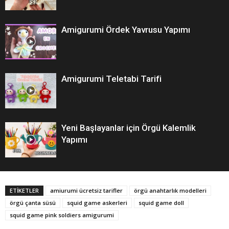
Amigurumi Ördek Yavrusu Yapımı
Amigurumi Teletabi Tarifi
Yeni Başlayanlar için Örgü Kalemlik
Yapımı
ETİKETLER
amiurumi ücretsiz tarifler
örgü anahtarlık modelleri
örgü çanta süsü
squid game askerleri
squid game doll
squid game pink soldiers amigurumi