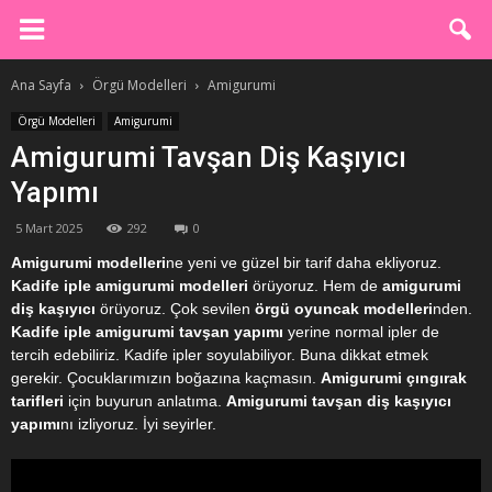
Ana Sayfa
Örgü Modelleri
Amigurumi
Örgü Modelleri
Amigurumi
Amigurumi Tavşan Diş Kaşıyıcı
Yapımı
5 Mart 2025
292
0
Amigurumi modelleri
ne yeni ve güzel bir tarif daha ekliyoruz.
Kadife iple amigurumi modelleri
örüyoruz. Hem de
amigurumi
diş kaşıyıcı
örüyoruz. Çok sevilen
örgü oyuncak modelleri
nden.
Kadife iple amigurumi tavşan yapımı
yerine normal ipler de
tercih edebiliriz. Kadife ipler soyulabiliyor. Buna dikkat etmek
gerekir. Çocuklarımızın boğazına kaçmasın.
Amigurumi çıngırak
tarifleri
için buyurun anlatıma.
Amigurumi tavşan diş kaşıyıcı
yapımı
nı izliyoruz. İyi seyirler.