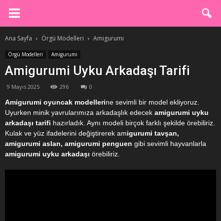
Ana Sayfa
Örgü Modelleri
Amigurumi
Örgü Modelleri
Amigurumi
Amigurumi Uyku Arkadaşı Tarifi
9 Mayıs 2025
296
0
Amigurumi oyuncak modelleri
ne sevimli bir model ekliyoruz.
Uyurken minik yavrularımıza arkadaşlık edecek
amigurumi uyku
arkadaşı tarifi
hazırladık. Aynı modeli birçok farklı şekilde örebiliriz.
Kulak ve yüz ifadelerini değiştirerek am
igurumi tavşan,
amigurumi aslan, amigurumi penguen
gibi sevimli hayvanlarla
amigurumi uyku arkadaşı
örebiliriz.