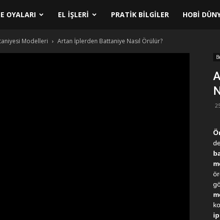
E OYALARI
EL İŞLERI
PRATIK BILGILER
HOBI DÜNY
aniyesi Modelleri
Artan İplerden Battaniye Nasıl Örülür?
B
A
N
2
Ör
de
ba
mo
ör
gö
mo
ko
ip