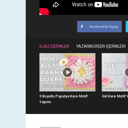
Facebook'ta Paylaş
İLGİLİ İÇERİKLER
YAZARIN DİĞER İÇERİKLERİ
3 Boyutlu Papatya Kare Motif
Gül Kare Motif 
Yapımı