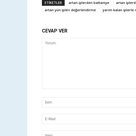
ETİKETLER
artan iplerden battaniye
artan iplerd
artan yün ipleri değerlendirme
yarım kalan iplerle n
CEVAP VER