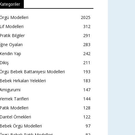
Kategoriler
Örgü Modelleri
2025
Lif Modelleri
312
Pratik Bilgiler
291
İğne Oyaları
283
Kendin Yap
242
Dikiş
211
Örgü Bebek Battaniyesi Modelleri
193
Bebek Hırkaları Yelekleri
183
Amigurumi
147
Yemek Tarifleri
144
Patik Modelleri
128
Dantel Örnekleri
122
Bebek Örgü Modelleri
97
Örgü Bebek Patik Modelleri
82