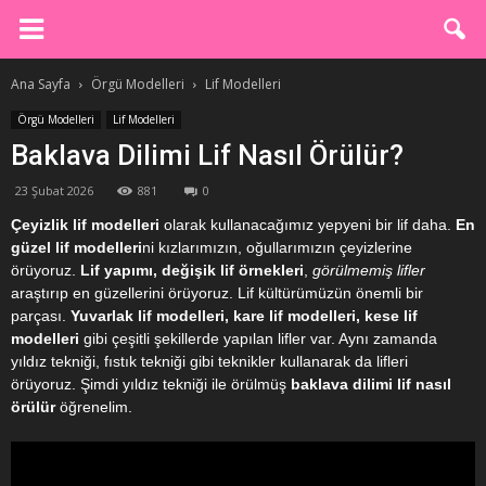
Ana Sayfa
Örgü Modelleri
Lif Modelleri
Örgü Modelleri
Lif Modelleri
Baklava Dilimi Lif Nasıl Örülür?
23 Şubat 2026
881
0
Çeyizlik lif modelleri
olarak kullanacağımız yepyeni bir lif daha.
En
güzel lif modelleri
ni kızlarımızın, oğullarımızın çeyizlerine
örüyoruz.
Lif yapımı, değişik lif örnekleri
,
görülmemiş lifler
araştırıp en güzellerini örüyoruz. Lif kültürümüzün önemli bir
parçası.
Yuvarlak lif modelleri, kare lif modelleri, kese lif
modelleri
gibi çeşitli şekillerde yapılan lifler var. Aynı zamanda
yıldız tekniği, fıstık tekniği gibi teknikler kullanarak da lifleri
örüyoruz. Şimdi yıldız tekniği ile örülmüş
baklava dilimi lif nasıl
örülür
öğrenelim.