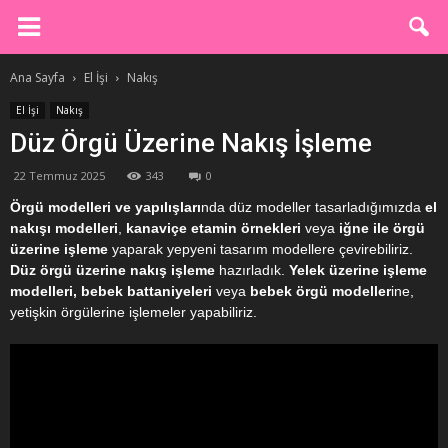
Ana Sayfa
El İşi
Nakış
El İşi
Nakış
Düz Örgü Üzerine Nakış İşleme
22 Temmuz 2025
343
0
Örgü modelleri ve yapılışları
nda düz modeller tasarladığımızda
el
nakışı modelleri
,
kanaviçe etamin örnekleri
veya
iğne ile örgü
üzerine işleme
yaparak yepyeni tasarım modellere çevirebiliriz.
Düz örgü üzerine nakış işleme
hazırladık.
Yelek üzerine işleme
modelleri, bebek battaniyeleri
veya
bebek örgü modeller
ine,
yetişkin örgülerine işlemeler yapabiliriz.