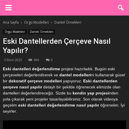
Ana Sayfa
Örgü Modelleri
Dantel Örnekleri
Örgü Modelleri
Dantel Örnekleri
Eski Dantellerden Çerçeve Nasıl
Yapılır?
5 Ekim 2023
694
0
Eski dantelleri değerlendirme
projesi hazırladık. Bugün eski
çerçeveleri değerlendirerek ve
dantel modelleri
ni kullanarak güzel
bir
dekoratif çerçeve modelleri
yapıyoruz.
Eski dantellerden
çerçeve nasıl yapılır
detaylı bir şekilde öğrenecek elimizde olan
dantelleri değerlendireceğiz. Sizde bu
kendin yap projesi
nden
yola çıkarak yeni projeler tasarlayabilirsiniz. Son olarak videoya
geçelim
eski dantelleri değerlendirme nasıl yapılır
öğrenelim. İyi
seyirler.