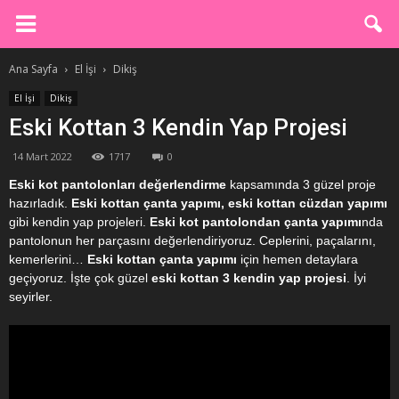
Ana Sayfa
El İşi
Dikiş
El İşi
Dikiş
Eski Kottan 3 Kendin Yap Projesi
14 Mart 2022
1717
0
Eski kot pantolonları değerlendirme
kapsamında 3 güzel proje
hazırladık.
Eski kottan çanta yapımı, eski kottan cüzdan yapımı
gibi kendin yap projeleri.
Eski kot pantolondan çanta yapımı
nda
pantolonun her parçasını değerlendiriyoruz. Ceplerini, paçalarını,
kemerlerini…
Eski kottan çanta yapımı
için hemen detaylara
geçiyoruz. İşte çok güzel
eski kottan 3 kendin yap projesi
. İyi
seyirler.