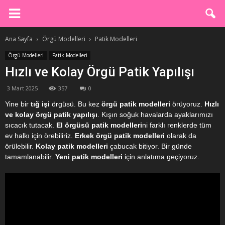
Ana Sayfa
Örgü Modelleri
Patik Modelleri
Örgü Modelleri
Patik Modelleri
Hızlı ve Kolay Örgü Patik Yapılışı
3 Mart 2025
357
0
Yine bir
tığ işi
örgüsü. Bu kez
örgü patik modelleri
örüyoruz.
Hızlı
ve kolay örgü patik yapılışı
. Kışın soğuk havalarda ayaklarımızı
sıcacık tutacak.
El örgüsü patik modelleri
ni farklı renklerde tüm
ev halkı için örebiliriz.
Erkek örgü patik modelleri
olarak da
örülebilir.
Kolay patik modelleri
çabucak bitiyor. Bir günde
tamamlanabilir.
Yeni patik modelleri
için anlatıma geçiyoruz.