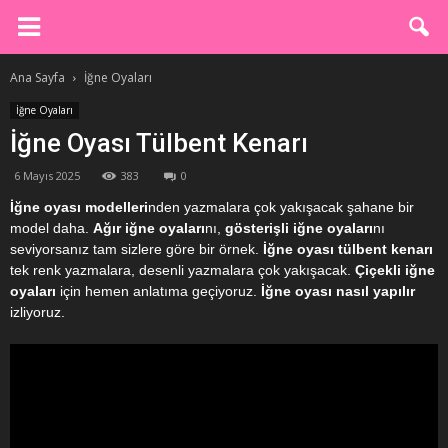
Ana Sayfa
İğne Oyaları
İğne Oyaları
İğne Oyası Tülbent Kenarı
6 Mayıs 2025
383
0
İğne oyası modelleri
nden yazmalara çok yakışacak şahane bir
model daha.
Ağır iğne oyaları
nı,
gösterişli iğne oyaları
nı
seviyorsanız tam sizlere göre bir örnek.
İğne oyası tülbent kenarı
tek renk yazmalara, desenli yazmalara çok yakışacak.
Çiçekli iğne
oyaları
için hemen anlatıma geçiyoruz.
İğne oyası nasıl yapılır
izliyoruz.