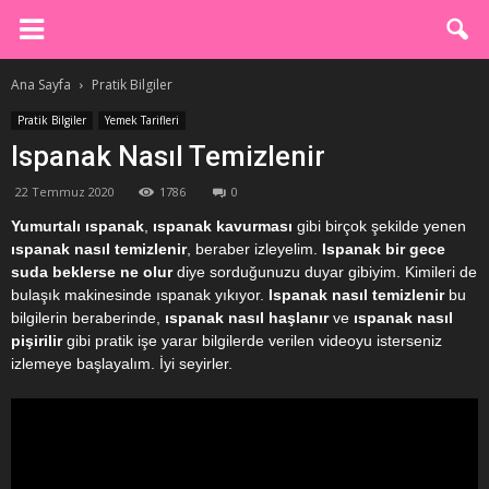
Ana Sayfa
Pratik Bilgiler
Pratik Bilgiler
Yemek Tarifleri
Ispanak Nasıl Temizlenir
22 Temmuz 2020
1786
0
Yumurtalı ıspanak
,
ıspanak kavurması
gibi birçok şekilde yenen
ıspanak nasıl temizlenir
, beraber izleyelim.
Ispanak bir gece
suda beklerse ne olur
diye sorduğunuzu duyar gibiyim. Kimileri de
bulaşık makinesinde ıspanak yıkıyor.
Ispanak nasıl temizlenir
bu
bilgilerin beraberinde,
ıspanak nasıl haşlanır
ve
ıspanak nasıl
pişirilir
gibi pratik işe yarar bilgilerde verilen videoyu isterseniz
izlemeye başlayalım. İyi seyirler.