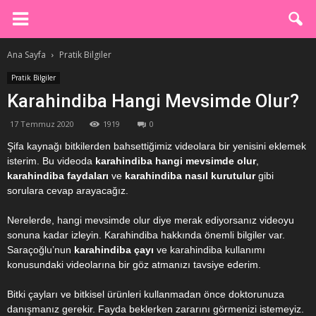
Ana Sayfa
Pratik Bilgiler
Pratik Bilgiler
Karahindiba Hangi Mevsimde Olur?
17 Temmuz 2020
1919
0
Şifa kaynağı bitkilerden bahsettiğimiz videolara bir yenisini eklemek
isterim. Bu videoda
karahindiba hangi mevsimde olur
,
karahindiba faydaları
ve
karahindiba nasıl kurutulur
gibi
sorulara cevap arayacağız.
Nerelerde, hangi mevsimde olur diye merak ediyorsanız videoyu
sonuna kadar izleyin. Karahindiba hakkında önemli bilgiler var.
Saraçoğlu’nun
karahindiba çayı
ve karahindiba kullanımı
konusundaki videolarına bir göz atmanızı tavsiye ederim.
Bitki çayları ve bitkisel ürünleri kullanmadan önce doktorunuza
danışmanız gerekir. Fayda beklerken zararını görmenizi istemeyiz.