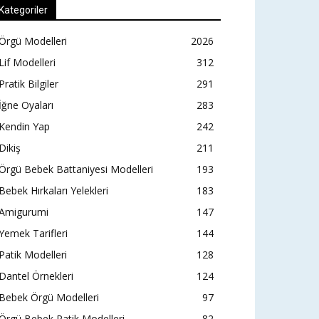
Kategoriler
Örgü Modelleri
2026
Lif Modelleri
312
Pratik Bilgiler
291
İğne Oyaları
283
Kendin Yap
242
Dikiş
211
Örgü Bebek Battaniyesi Modelleri
193
Bebek Hırkaları Yelekleri
183
Amigurumi
147
Yemek Tarifleri
144
Patik Modelleri
128
Dantel Örnekleri
124
Bebek Örgü Modelleri
97
Örgü Bebek Patik Modelleri
82