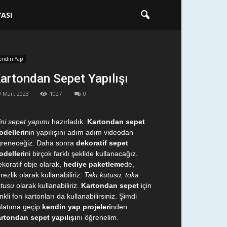
ASI
endin Yap
artondan Sepet Yapılışı
0 Mart 2023
1027
0
ni sepet yapımı
hazırladık.
Kartondan sepet
delleri
nin yapılışını adım adım videodan
ğreneceğiz. Daha sonra
dekoratif sepet
delleri
ni birçok farklı şeklide kullanacağız.
koratif obje olarak,
hediye paketleme
de,
rezlik olarak kullanabiliriz.
Takı kutusu, toka
tusu
olarak kullanabiliriz.
Kartondan sepet
için
nkli fon kartonları da kullanabilirsiniz. Şimdi
latıma geçip
kendin yap
projeleri
nden
rtondan sepet yapılışı
nı öğrenelim.