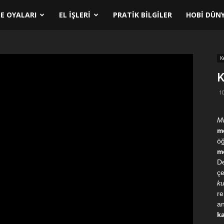
E OYALARI
EL İŞLERI
PRATIK BILGILER
HOBI DÜNY
K
K
1
Mi
mo
ö
mo
De
çe
ku
re
an
ka