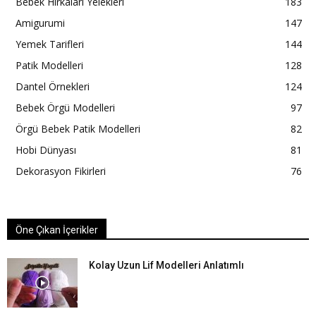
Bebek Hırkaları Yelekleri
183
Amigurumi
147
Yemek Tarifleri
144
Patik Modelleri
128
Dantel Örnekleri
124
Bebek Örgü Modelleri
97
Örgü Bebek Patik Modelleri
82
Hobi Dünyası
81
Dekorasyon Fikirleri
76
Öne Çıkan İçerikler
Kolay Uzun Lif Modelleri Anlatımlı