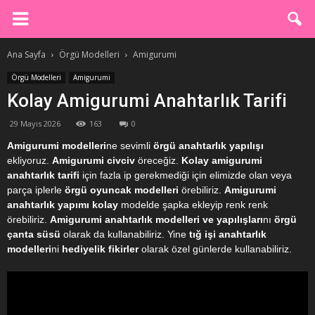
Ana Sayfa
Örgü Modelleri
Amigurumi
Örgü Modelleri
Amigurumi
Kolay Amigurumi Anahtarlık Tarifi
29 Mayıs 2026
163
0
Amigurumi modelleri
ne sevimli
örgü anahtarlık yapılışı
ekliyoruz.
Amigurumi civciv
öreceğiz.
Kolay amigurumi
anahtarlık tarifi
için fazla ip gerekmediği için elimizde olan veya
parça iplerle
örgü oyuncak modelleri
örebiliriz.
Amigurumi
anahtarlık yapımı
kolay
modelde şapka ekleyip renk renk
örebiliriz.
Amigurumi anahtarlık modelleri ve yapılışları
nı
örgü
çanta süsü
olarak da kullanabiliriz. Yine
tığ işi anahtarlık
modelleri
ni
hediyelik fikirler
olarak özel günlerde kullanabiliriz.