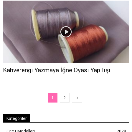
Kahverengi Yazmaya İğne Oyası Yapılışı
1
2
Kategoriler
Örgü Modelleri
2028