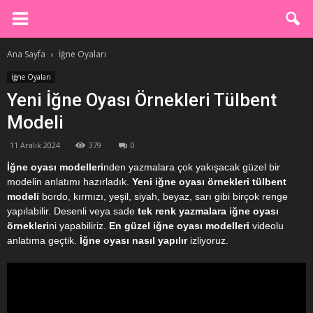
Ana Sayfa
İğne Oyaları
İğne Oyaları
Yeni İğne Oyası Örnekleri Tülbent
Modeli
11 Aralık 2024
379
0
İğne oyası modelleri
nden yazmalara çok yakışacak güzel bir
modelin anlatımı hazırladık.
Yeni iğne oyası örnekleri tülbent
modeli
bordo, kırmızı, yeşil, siyah, beyaz, sarı gibi birçok renge
yapılabilir. Desenli veya sade
tek renk yazmalara iğne oyası
örnekleri
ni yapabiliriz.
En güzel iğne oyası modelleri
videolu
anlatıma geçtik.
İğne oyası nasıl yapılır
izliyoruz.