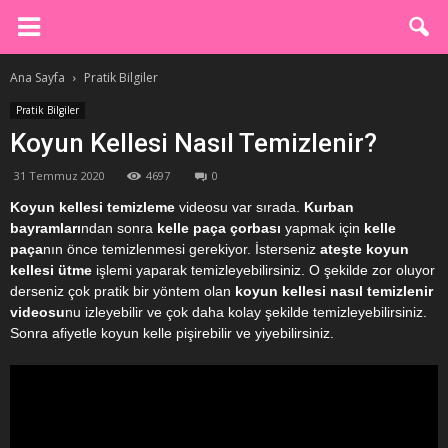
Ana Sayfa
Pratik Bilgiler
Pratik Bilgiler
Koyun Kellesi Nasıl Temizlenir?
31 Temmuz 2020
4697
0
Koyun kellesi temizleme
videosu var sırada.
Kurban
bayramları
ndan sonra
kelle paça çorbası
yapmak için
kelle
paça
nın önce temizlenmesi gerekiyor. İsterseniz
ateşte koyun
kellesi ütme
işlemi yaparak temizleyebilirsiniz. O şekilde zor oluyor
derseniz çok pratik bir yöntem olan
koyun kellesi nasıl temizlenir
videosu
nu izleyebilir ve çok daha kolay şekilde temizleyebilirsiniz.
Sonra afiyetle koyun kelle pişirebilir ve yiyebilirsiniz.