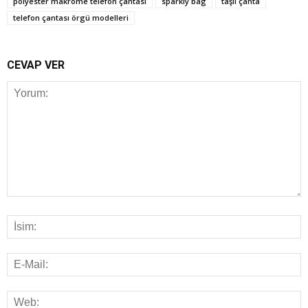
polyester makrome telefon çantası
sparkly bag
taşlı çanta
telefon çantası örgü modelleri
CEVAP VER