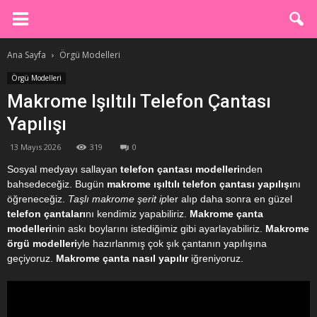
Ana Sayfa
Örgü Modelleri
Örgü Modelleri
Makrome Işıltılı Telefon Çantası
Yapılışı
13 Mayıs 2026
319
0
Sosyal medyayı sallayan
telefon çantası modelleri
nden
bahsedeceğiz. Bugün
makrome ışıltılı telefon çantası yapılışı
nı
öğreneceğiz.
Taşlı makrome şerit ip
ler alıp daha sonra en güzel
telefon çantaları
nı kendimiz yapabiliriz.
Makrome çanta
modelleri
nin askı boylarını istediğimiz gibi ayarlayabiliriz.
Makrome
örgü modelleri
yle hazırlanmış çok şık çantanın yapılışına
geçiyoruz.
Makrome çanta nasıl yapılır
iğreniyoruz.