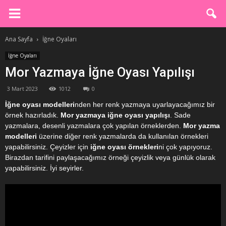
Ana Sayfa
İğne Oyaları
İğne Oyaları
Mor Yazmaya İğne Oyası Yapılışı
3 Mart 2023
1012
0
İğne oyası modelleri
nden her renk yazmaya uyarlayacağımız bir
örnek hazırladık.
Mor yazmaya iğne oyası yapılışı
. Sade
yazmalara, desenli yazmalara çok yapılan örneklerden.
Mor yazma
modelleri
üzerine diğer renk yazmalarda da kullanılan örnekleri
yapabilirsiniz. Çeyizler için
iğne oyası örnekleri
ni çok yapıyoruz.
Birazdan tarifini paylaşacağımız örneği çeyizlik veya günlük olarak
yapabilirsiniz. İyi seyirler.