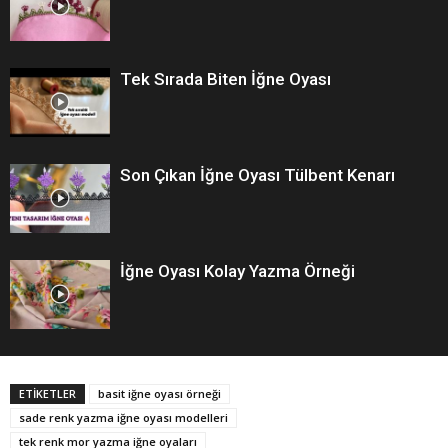
Tek Sırada Biten İğne Oyası
Son Çıkan İğne Oyası Tülbent Kenarı
İğne Oyası Kolay Yazma Örneği
ETİKETLER
basit iğne oyası örneği
sade renk yazma iğne oyası modelleri
tek renk mor yazma iğne oyaları