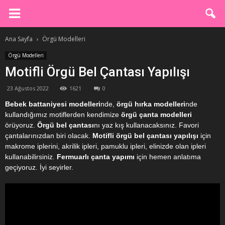
Ana Sayfa
Örgü Modelleri
Örgü Modelleri
Motifli Örgü Bel Çantası Yapılışı
23 Ağustos 2022
1621
0
Bebek battaniyesi modelleri
nde,
örgü hırka modelleri
nde
kullandığımız motiflerden kendimize
örgü çanta modelleri
örüyoruz.
Örgü bel çantası
nı yaz kış kullanacaksınız. Favori
çantalarınızdan biri olacak.
Motifli örgü bel çantası yapılışı
için
makrome iplerini, akrilik ipleri, pamuklu ipleri, elinizde olan ipleri
kullanabilirsiniz.
Fermuarlı çanta yapımı
için hemen anlatıma
geçiyoruz. İyi seyirler.