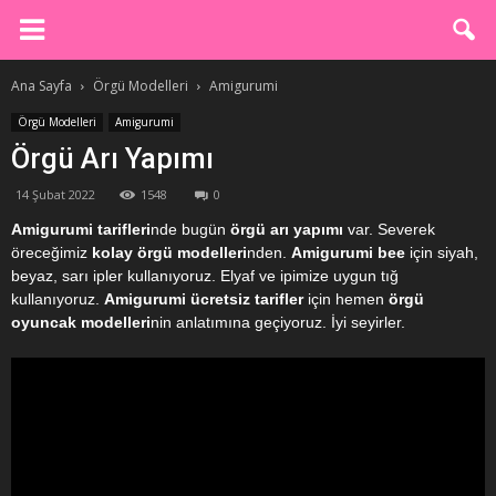
Ana Sayfa
Örgü Modelleri
Amigurumi
Örgü Modelleri
Amigurumi
Örgü Arı Yapımı
14 Şubat 2022
1548
0
Amigurumi tarifleri
nde bugün
örgü arı yapımı
var. Severek
öreceğimiz
kolay örgü modelleri
nden.
Amigurumi bee
için siyah,
beyaz, sarı ipler kullanıyoruz. Elyaf ve ipimize uygun tığ
kullanıyoruz.
Amigurumi ücretsiz tarifler
için hemen
örgü
oyuncak modelleri
nin anlatımına geçiyoruz. İyi seyirler.