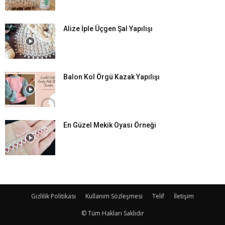
Alize İple Üçgen Şal Yapılışı
Balon Kol Örgü Kazak Yapılışı
En Güzel Mekik Oyası Örneği
Gizlilik Politikası
Kullanım Sözleşmesi
Telif
İletişim
© Tüm Hakları Saklıdır