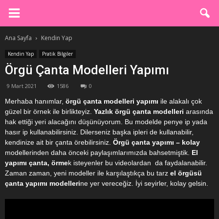
Ana Sayfa
Kendin Yap
Kendin Yap
Pratik Bilgiler
Örgü Çanta Modelleri Yapımı
9 Mart 2021
1586
0
Merhaba hanımlar,
örgü çanta modelleri yapımı
ile alakalı çok
güzel bir örnek ile birlikteyiz.
Yazlık örgü çanta modelleri
arasında
hak ettiği yeri alacağını düşünüyorum. Bu modelde penye ip yada
hasır ip kullanabilirsiniz. Dilerseniz başka ipleri de kullanabilir,
kendinize ait bir çanta örebilirsiniz.
Örgü çanta yapımı – kolay
modellerinden daha önceki paylaşımlarımızda bahsetmiştik.
El
yapımı çanta, örme
k isteyenler bu videolardan da faydalanabilir.
Zaman zaman, yeni modeller ile karşılaştıkça bu tarz
el örgüsü
çanta yapımı modelleri
ne yer vereceğiz. İyi seyirler, kolay gelsin.