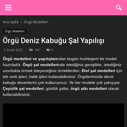
Ana Sayfa
Örgü Modelleri
Örgü Modelleri
Örgü Deniz Kabuğu Şal Yapılışı
3 Aralık 2022
746
0
Örgü modelleri ve yapılışları
ndan bugün muhteşem bir model
hazırladık.
Örgü şal modelleri
nde istediğiniz genişlikte, istediğiniz
uzunlukta örmek isteyeceğiniz örneklerden.
Etol şal modelleri
için
tek renk ipleri, batik ipleri kullanabilirsiniz. Örgülerimizde
deniz
kabuğu
desenlerini çok kullanıyoruz. Ve her modele çok yakışıyor.
Çeyizlik şal modelleri
, günlük şallar,
örgü atkı modelleri
olarak
kullanabilirsiniz.