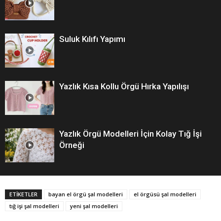
Suluk Kılıfı Yapımı
Yazlık Kısa Kollu Örgü Hırka Yapılışı
Yazlık Örgü Modelleri İçin Kolay Tığ İşi
Örneği
ETİKETLER
bayan el örgü şal modelleri
el örgüsü şal modelleri
tığ işi şal modelleri
yeni şal modelleri