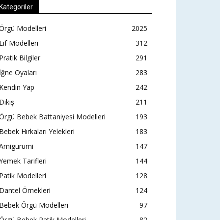
Kategoriler
Örgü Modelleri
2025
Lif Modelleri
312
Pratik Bilgiler
291
İğne Oyaları
283
Kendin Yap
242
Dikiş
211
Örgü Bebek Battaniyesi Modelleri
193
Bebek Hırkaları Yelekleri
183
Amigurumi
147
Yemek Tarifleri
144
Patik Modelleri
128
Dantel Örnekleri
124
Bebek Örgü Modelleri
97
Örgü Bebek Patik Modelleri
82