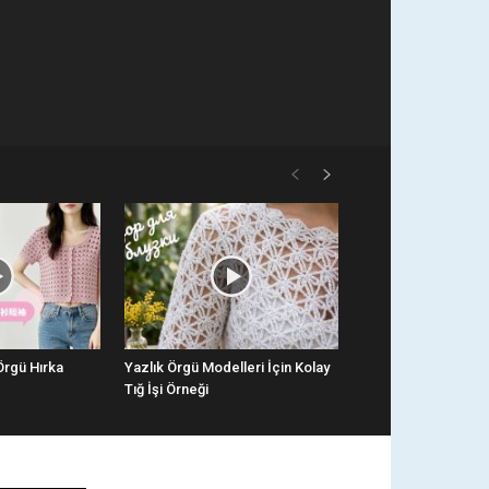
 Örgü Hırka
Yazlık Örgü Modelleri İçin Kolay
Tığ İşi Örneği