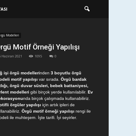
ASI
rgü Modelleri
rgü Motif Örneği Yapılışı
5 Haziran 2021
1095
0
ğ işi örgü modelleri
nden
3 boyutlu örgü
deli motif yapılışı
var sırada.
Örgü bardak
tlığı, örgü duvar süsleri, bebek battaniyesi,
rlent modelleri
gibi birçok yerde kullanılabilir.
Ev
ekorasyonu
nda birçok çalışmada kullanabiliriz.
tifli örgüler yapılışı
için artık ipleri de
llanabiliriz.
Örgü motif örneği yapılışı
rengi ile
deli ile muhteşem. İşte tarifi. İyi seyirler.