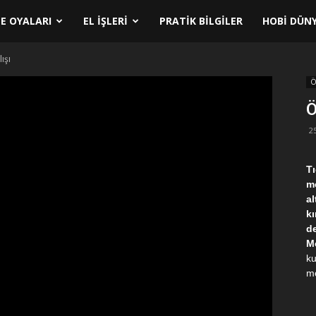
E OYALARI
EL İŞLERI
PRATIK BILGILER
HOBI DÜNY
ışı
Ö
Ö
2
Tı
mo
al
kı
d
Mo
ku
mo