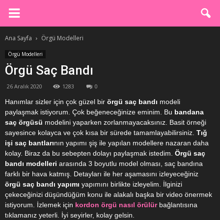
Ana Sayfa
Örgü Modelleri
Örgü Modelleri
Örgü Saç Bandı
26 Aralık 2020
1283
0
Hanımlar sizler için çok güzel bir
örgü saç bandı
modeli
paylaşmak istiyorum. Çok beğeneceğinize eminim. Bu
bandana
saç örgüsü
modelini yaparken zorlanmayacaksınız. Basit örneği
sayesince kolayca ve çok kısa bir sürede tamamlayabilirsiniz.
Tığ
işi saç bantları
nın yapımı şiş ile yapılan modellere nazaran daha
kolay. Biraz da bu sebepten dolayı paylaşmak istedim.
Örgü saç
bandı modelleri
arasında 3 boyutlu model olması, saç bandına
farklı bir hava katmış. Detayları ile her aşamasını izleyeceğiniz
örgü saç bandı yapımı
yapımını birlikte izleyelim. İlginizi
çekeceğinizi düşündüğüm konu ile alakalı başka bir video önermek
istiyorum. İzlemek için
kordon örgü nasıl örülür
bağlantısına
tıklamanız yeterli. İyi seyirler, kolay gelsin.