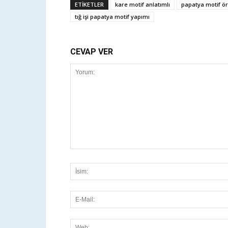
ETİKETLER
kare motif anlatımlı
papatya motif ör
tığ işi papatya motif yapımı
CEVAP VER