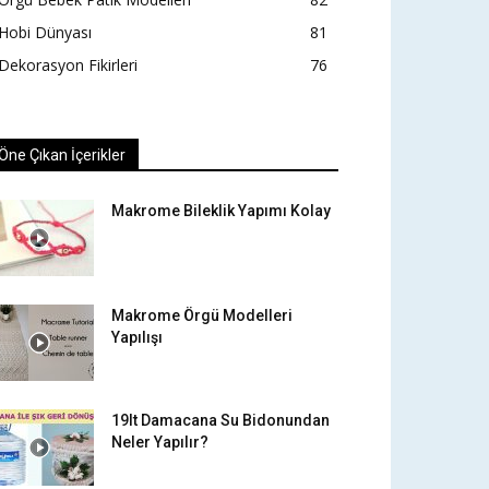
Hobi Dünyası
81
Dekorasyon Fikirleri
76
Öne Çıkan İçerikler
Makrome Bileklik Yapımı Kolay
Makrome Örgü Modelleri
Yapılışı
19lt Damacana Su Bidonundan
Neler Yapılır?