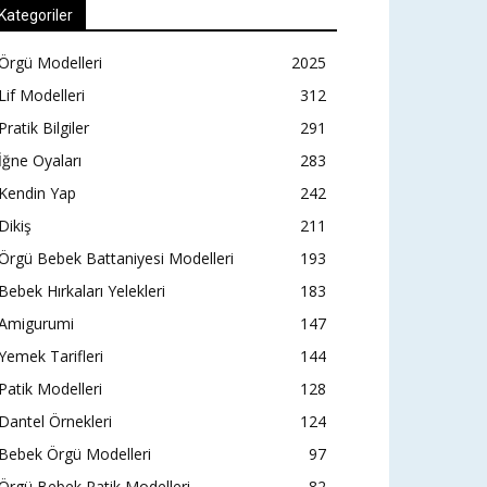
Kategoriler
Örgü Modelleri
2025
Lif Modelleri
312
Pratik Bilgiler
291
İğne Oyaları
283
Kendin Yap
242
Dikiş
211
Örgü Bebek Battaniyesi Modelleri
193
Bebek Hırkaları Yelekleri
183
Amigurumi
147
Yemek Tarifleri
144
Patik Modelleri
128
Dantel Örnekleri
124
Bebek Örgü Modelleri
97
Örgü Bebek Patik Modelleri
82