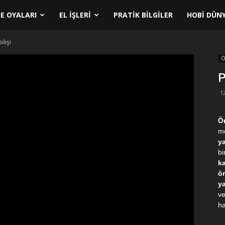
E OYALARI
EL İŞLERI
PRATIK BILGILER
HOBI DÜNY
lışı
Ö
P
1
Ör
mo
ya
bi
ka
ör
ya
ve
ha