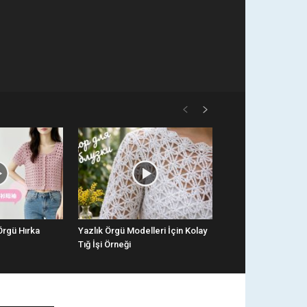
 Örgü Hırka
Yazlık Örgü Modelleri İçin Kolay
Tığ İşi Örneği