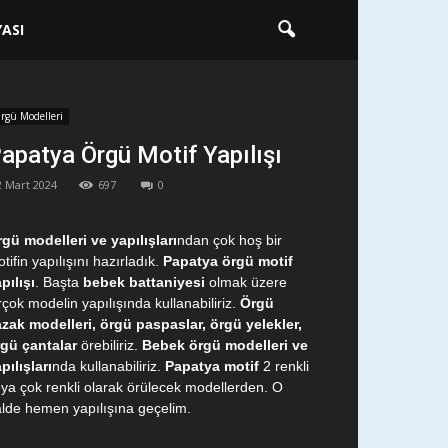
ASI
rgü Modelleri
apatya Örgü Motif Yapılışı
2 Mart 2024
697
0
gü modelleri ve yapılışları
ndan çok hoş bir
tifin yapılışını hazırladık.
Papatya örgü motif
pılışı
. Başta
bebek battaniyesi
olmak üzere
rçok modelin yapılışında kullanabiliriz.
Örgü
zak modelleri, örgü paspaslar, örgü yelekler,
gü çantalar
örebiliriz.
Bebek örgü modelleri ve
pılışları
nda kullanabiliriz.
Papatya motif
2 renkli
ya çok renkli olarak örülecek modellerden. O
lde hemen yapılışına geçelim.