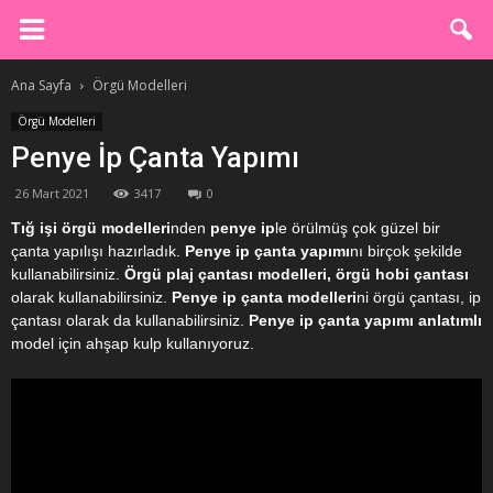
Ana Sayfa
Örgü Modelleri
Örgü Modelleri
Penye İp Çanta Yapımı
26 Mart 2021
3417
0
Tığ işi örgü modelleri
nden
penye ip
le örülmüş çok güzel bir
çanta yapılışı hazırladık.
Penye ip çanta yapımı
nı birçok şekilde
kullanabilirsiniz.
Örgü plaj çantası modelleri, örgü hobi çantası
olarak kullanabilirsiniz.
Penye ip çanta modelleri
ni örgü çantası, ip
çantası olarak da kullanabilirsiniz.
Penye ip çanta yapımı anlatımlı
model için ahşap kulp kullanıyoruz.