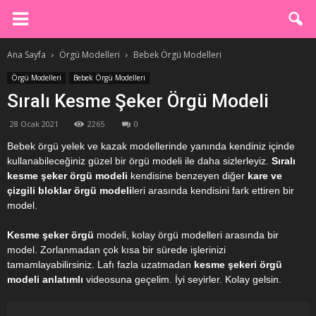
Ana Sayfa
Örgü Modelleri
Bebek Örgü Modelleri
Örgü Modelleri
Bebek Örgü Modelleri
Sıralı Kesme Şeker Örgü Modeli
28 Ocak 2021
2265
0
Bebek örgü yelek ve kazak modellerinde yanında kendiniz içinde
kullanabileceğiniz güzel bir örgü modeli ile daha sizlerleyiz.
Sıralı
kesme şeker örgü modeli
kendisine benzeyen diğer
kare ve
çizgili bloklar örgü
modeli
leri arasında kendisini fark ettiren bir
model.
Kesme şeker örgü
modeli, kolay örgü modelleri arasında bir
model. Zorlanmadan çok kısa bir sürede işlerinizi
tamamlayabilirsiniz. Lafı fazla uzatmadan
kesme şekeri örgü
modeli anlatımlı
videosuna geçelim. İyi seyirler. Kolay gelsin.