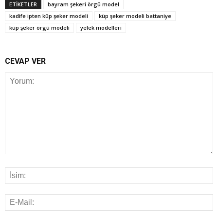
ETİKETLER
bayram şekeri örgü model
kadife ipten küp şeker modeli
küp şeker modeli battaniye
küp şeker örgü modeli
yelek modelleri
CEVAP VER