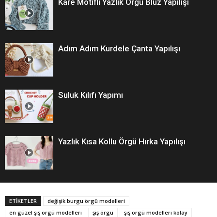
Kare Motifli Yazlık Örgü Bluz Yapılışı
Adım Adım Kurdele Çanta Yapılışı
Suluk Kılıfı Yapımı
Yazlık Kısa Kollu Örgü Hırka Yapılışı
ETİKETLER
değişik burgu örgü modelleri
en güzel şiş örgü modelleri
şiş örgü
şiş örgü modelleri kolay