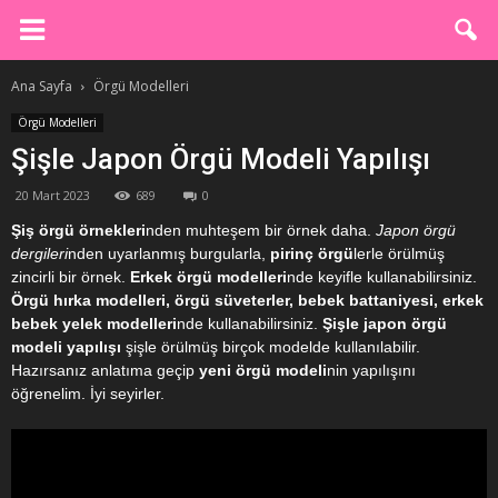
Ana Sayfa
Örgü Modelleri
Örgü Modelleri
Şişle Japon Örgü Modeli Yapılışı
20 Mart 2023
689
0
Şiş örgü örnekleri
nden muhteşem bir örnek daha.
Japon örgü
dergileri
nden uyarlanmış burgularla,
pirinç örgü
lerle örülmüş
zincirli bir örnek.
Erkek örgü modelleri
nde keyifle kullanabilirsiniz.
Örgü hırka modelleri, örgü süveterler, bebek battaniyesi, erkek
bebek yelek modelleri
nde kullanabilirsiniz.
Şişle japon örgü
modeli yapılışı
şişle örülmüş birçok modelde kullanılabilir.
Hazırsanız anlatıma geçip
yeni örgü modeli
nin yapılışını
öğrenelim. İyi seyirler.