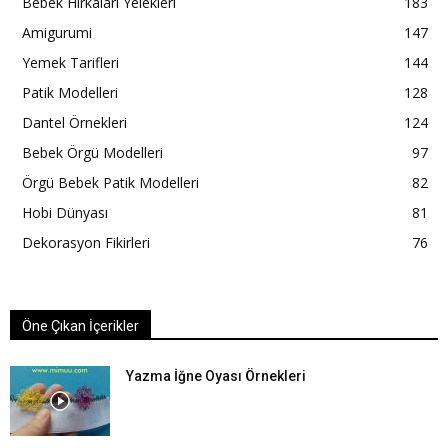
Bebek Hırkaları Yelekleri
183
Amigurumi
147
Yemek Tarifleri
144
Patik Modelleri
128
Dantel Örnekleri
124
Bebek Örgü Modelleri
97
Örgü Bebek Patik Modelleri
82
Hobi Dünyası
81
Dekorasyon Fikirleri
76
Öne Çıkan İçerikler
Yazma İğne Oyası Örnekleri