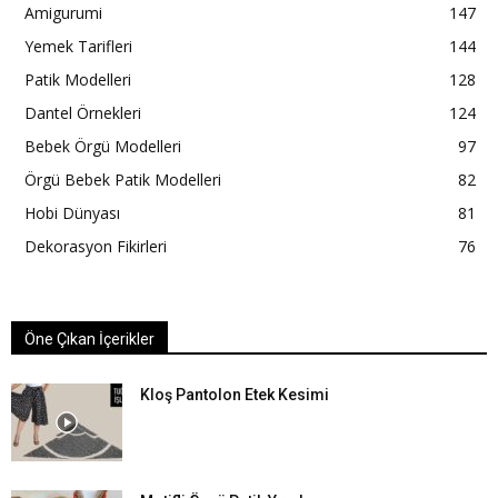
Amigurumi
147
Yemek Tarifleri
144
Patik Modelleri
128
Dantel Örnekleri
124
Bebek Örgü Modelleri
97
Örgü Bebek Patik Modelleri
82
Hobi Dünyası
81
Dekorasyon Fikirleri
76
Öne Çıkan İçerikler
Kloş Pantolon Etek Kesimi