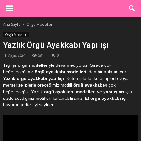
Ana Sayfa
Örgü Modelleri
Örgü Modelleri
Yazlık Örgü Ayakkabı Yapılışı
1 Mayıs 2024
584
0
Tığ işi örgü modelleri
yle devam ediyoruz. Sırada çok
beğeneceğimiz
örgü ayakkabı modelleri
nden bir anlatım var.
Yazlık örgü ayakkabı yapılışı
. Koton iplerle, keten iplerle veya
merserize iplerle öreceğimiz motifli
örgü ayakkabı
yı çok
beğeneceğiz. Yazlık
örgü ayakkabı modelleri ve yapılışları
için
sizde sevdiğiniz motifleri kullanabilirsiniz.
El örgü ayakkabı
için
buyurun tarife. İyi seyirler.