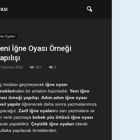
ASI
ğne Oyaları
eni İğne Oyası Örneği
apılışı
7 Haziran 2026
301
0
iç modası geçmeyecek
iğne oyası
nekleri
nden bir anlatım hazırladık.
Yeni iğne
ası örneği yapılışı
.
Adım adım iğne oyası
sıl yapılır
öğrenecek daha sonra yazmalarımıza
apacağız.
Zarif iğne oyaları
nı sarı yazmalara ve
er renk yazmaya
bebek yüz örtüsü iğne oyası
arak yapabiliriz.
Çeyizlik iğne oyaları
olarak
tlaka yapılacak örneklerden.