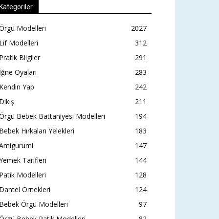
Kategoriler
Örgü Modelleri
2027
Lif Modelleri
312
Pratik Bilgiler
291
İğne Oyaları
283
Kendin Yap
242
Dikiş
211
Örgü Bebek Battaniyesi Modelleri
194
Bebek Hırkaları Yelekleri
183
Amigurumi
147
Yemek Tarifleri
144
Patik Modelleri
128
Dantel Örnekleri
124
Bebek Örgü Modelleri
97
Örgü Bebek Patik Modelleri
82