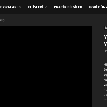
E OYALARI
EL İŞLERI
PRATIK BILGILER
HOBI DÜNY
lışı
İ
Y
Y
1
H
ör
oy
na
y
h
ol
mu