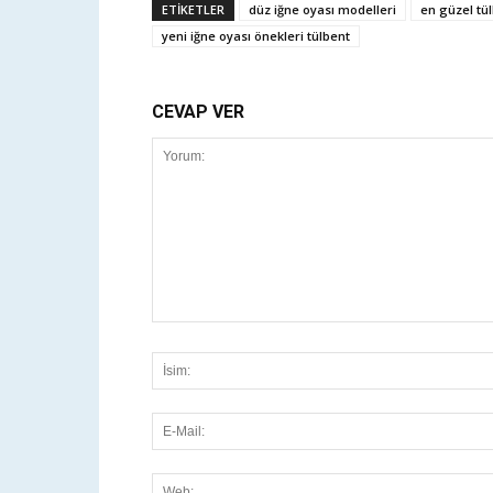
ETİKETLER
düz iğne oyası modelleri
en güzel tül
yeni iğne oyası önekleri tülbent
CEVAP VER