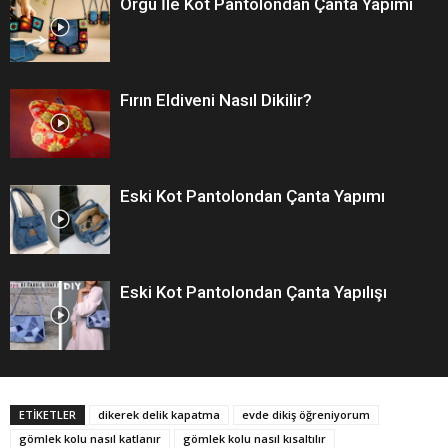
Örgü İle Kot Pantolondan Çanta Yapımı
Fırın Eldiveni Nasıl Dikilir?
Eski Kot Pantolondan Çanta Yapımı
Eski Kot Pantolondan Çanta Yapılışı
ETİKETLER
dikerek delik kapatma
evde dikiş öğreniyorum
gömlek kolu nasıl katlanır
gömlek kolu nasıl kısaltılır