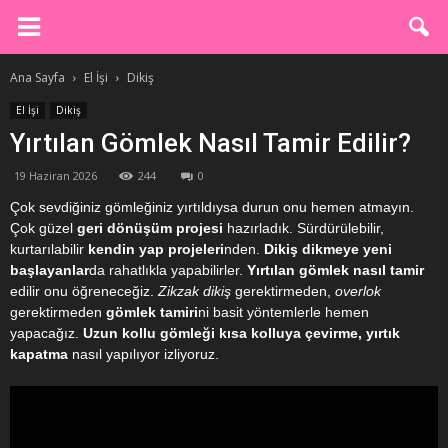
Ana Sayfa
El İşi
Dikiş
El İşi
Dikiş
Yırtılan Gömlek Nasıl Tamir Edilir?
19 Haziran 2026
244
0
Çok sevdiğiniz gömleğiniz yırtıldıysa durun onu hemen atmayın.
Çok güzel
geri dönüşüm projesi
hazırladık. Sürdürülebilir,
kurtarılabilir
kendin yap projeleri
nden.
Dikiş dikmeye yeni
başlayanlar
da rahatlıkla yapabilirler.
Yırtılan gömlek nasıl tamir
edilir onu öğreneceğiz.
Zikzak dikiş
gerektirmeden,
overlok
gerektirmeden
gömlek tamiri
ni basit yöntemlerle hemen
yapacağız.
Uzun kollu gömleği kısa kolluya çevirme, yırtık
kapatma
nasıl yapılıyor izliyoruz.