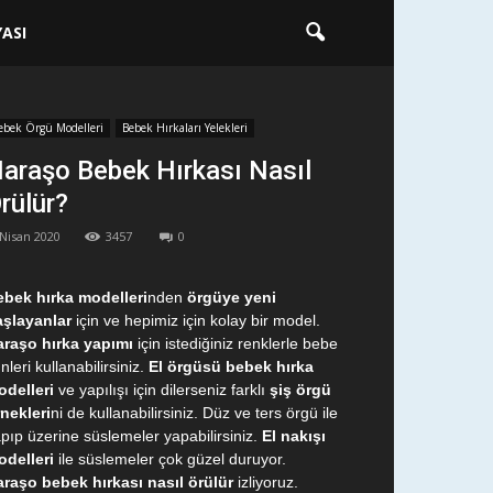
ASI
ebek Örgü Modelleri
Bebek Hırkaları Yelekleri
araşo Bebek Hırkası Nasıl
rülür?
 Nisan 2020
3457
0
ebek hırka modelleri
nden
örgüye yeni
aşlayanlar
için ve hepimiz için kolay bir model.
araşo hırka yapımı
için istediğiniz renklerle bebe
nleri kullanabilirsiniz.
El örgüsü bebek hırka
delleri
ve yapılışı için dilerseniz farklı
şiş örgü
nekleri
ni de kullanabilirsiniz. Düz ve ters örgü ile
pıp üzerine süslemeler yapabilirsiniz.
El nakışı
delleri
ile süslemeler çok güzel duruyor.
raşo bebek hırkası nasıl örülür
izliyoruz.