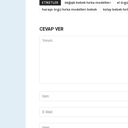
ETİKETLER
değişik bebek hırka modelleri
el örgü
haraşo örgü hırka modelleri bebek
kolay bebek hır
CEVAP VER