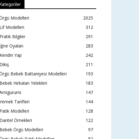
Kategoriler
Örgü Modelleri
2025
Lif Modelleri
312
Pratik Bilgiler
291
İğne Oyaları
283
Kendin Yap
242
Dikiş
211
Örgü Bebek Battaniyesi Modelleri
193
Bebek Hırkaları Yelekleri
183
Amigurumi
147
Yemek Tarifleri
144
Patik Modelleri
128
Dantel Örnekleri
122
Bebek Örgü Modelleri
97
Örgü Bebek Patik Modelleri
82