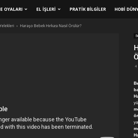
E OYALARI
EL İŞLERI
PRATIK BILGILER
HOBI DÜNY
Yelekleri
Haraşo Bebek Hırkası Nasıl Örülür?
B
H
Ö
4
B
b
H
yü
mo
ör
ya
mo
Ha