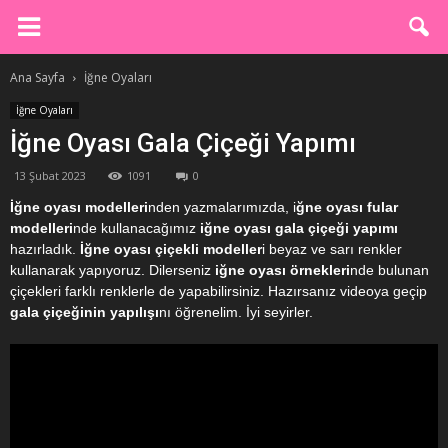
Ana Sayfa
İğne Oyaları
İğne Oyaları
İğne Oyası Gala Çiçeği Yapımı
13 Şubat 2023
1091
0
İğne oyası modelleri
nden yazmalarımızda, i
ğne oyası fular
modelleri
nde kullanacağımız
iğne oyası gala çiçeği yapımı
hazırladık.
İğne oyası çiçekli modeller
i beyaz ve sarı renkler
kullanarak yapıyoruz. Dilerseniz
iğne oyası örnekleri
nde bulunan
çiçekleri farklı renklerle de yapabilirsiniz. Hazırsanız videoya geçip
gala çiçeğinin yapılışı
nı öğrenelim. İyi seyirler.