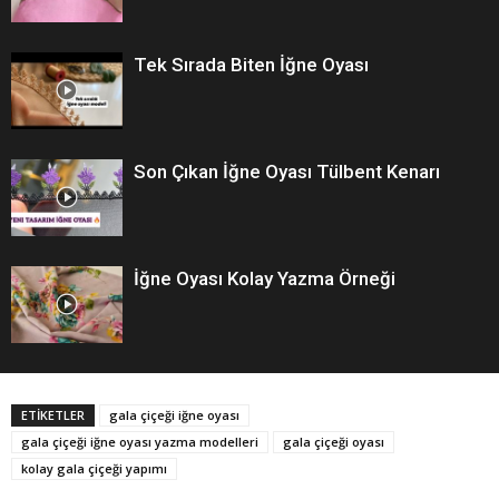
Tek Sırada Biten İğne Oyası
Son Çıkan İğne Oyası Tülbent Kenarı
İğne Oyası Kolay Yazma Örneği
ETİKETLER
gala çiçeği iğne oyası
gala çiçeği iğne oyası yazma modelleri
gala çiçeği oyası
kolay gala çiçeği yapımı